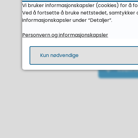
Vi bruker informasjonskapsler (cookies) for å f
Ved å fortsette å bruke nettstedet, samtykker d
Kan e
informasjonskapsler under “Detaljer”.
Personvern og informasjonskapsler
Kva gj
alvor?
Kun nødvendige
Kven h