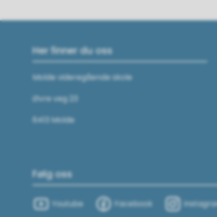
Her finner du oss
Molde videregående skole
Øvre veg 23
6413 Molde
Følg oss
Youtube
Facebook
Instagr