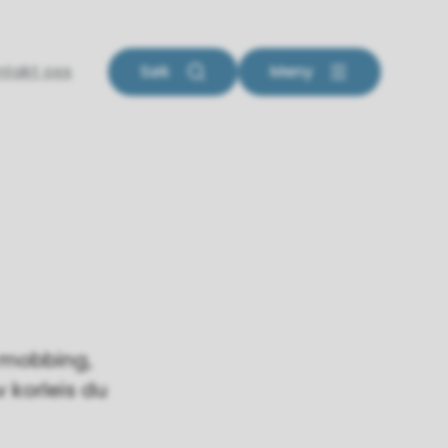
ntakt oss
Søk
Meny
g, mobbing,
v korleis du