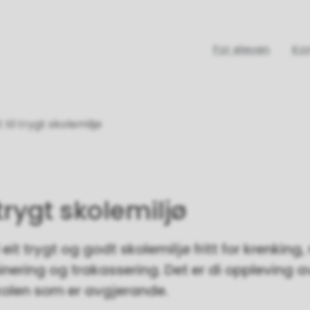
For eleven
Ko
 til trygt skolemiljø
 trygt skolemiljø
l eit trygt og godt skolemiljø fritt for krenkin
inering og trakassering. Det er di oppleving a
kolen som er avgjerande.