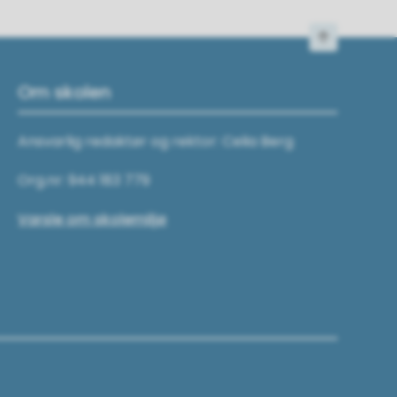
Til toppen
Om skolen
Ansvarlig redaktør og rektor: Celia Berg
Org.nr: 944 183 779
Varsle om skolemiljø