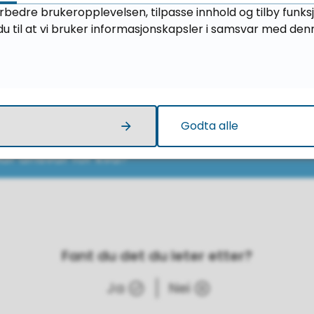
orbedre brukeropplevelsen, tilpasse innhold og tilby funks
u til at vi bruker informasjonskapsler i samsvar med den
g varsle anonymt?
er eg viss eg opplever at skolen ikkje tar sak
Godta alle
ar ansvar for kva?
Fant du det du leter etter?
Ja
Nei