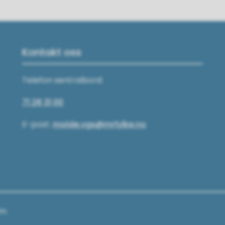
Kontakt oss
Telefon sentralbord:
71 28 31 00
E-post:
molde.vgs@mrfylke.no
am