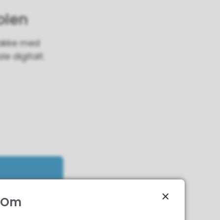
olen
snakke med
le digitalt.
Om