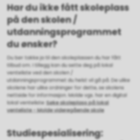
Har du ikke fått skoleplass
på den skolen /
utdanningsprogrammet
du ønsker?
Du bør takke ja til den skoleplassen du har fått
tilbud om. I tillegg kan du sette deg på lokal
venteliste ved den skolen /
utdanningsprogrammet du helst vil gå på. De ulike
skolene har ulike ordninger for dette, se skolens
nettside for informasjon. Molde vgs. har en digital
lokal venteliste:
Søke skoleplass på lokal
venteliste - Molde videregående skole
Studiespesialisering: