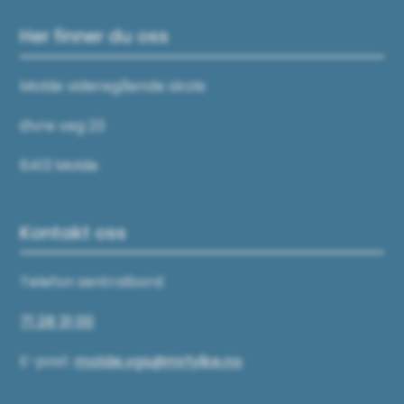
Her finner du oss
Molde videregående skole
Øvre veg 23
6413 Molde
Kontakt oss
Telefon sentralbord:
71 28 31 00
E-post:
molde.vgs@mrfylke.no