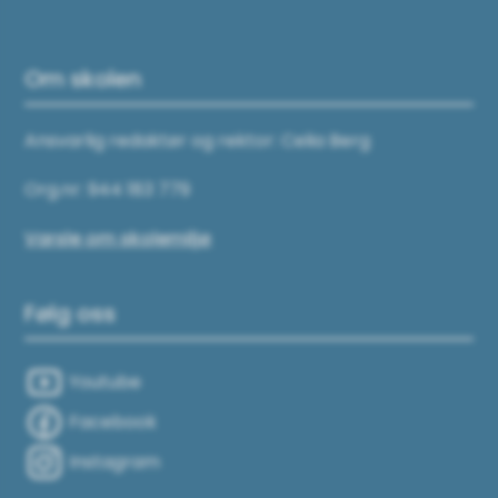
Om skolen
Ansvarlig redaktør og rektor: Celia Berg
Org.nr: 944 183 779
Varsle om skolemiljø
Følg oss
Youtube
Facebook
Instagram