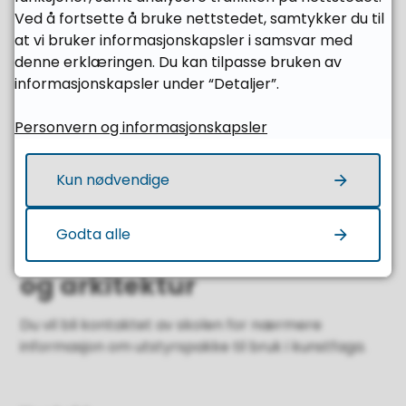
Ved å fortsette å bruke nettstedet, samtykker du til
dette.
at vi bruker informasjonskapsler i samsvar med
denne erklæringen. Du kan tilpasse bruken av
For elever til musikk, dans
informasjonskapsler under “Detaljer”.
og drama
Personvern og informasjonskapsler
Du vil bli kontaktet av skolen for informasjon om
Kun nødvendige
fordypningsinstrument og bruksinstrument.
Godta alle
For elever til kunst, design
og arkitektur
Du vil bli kontaktet av skolen for nærmere
informasjon om utstyrspakke til bruk i kunstfaga.