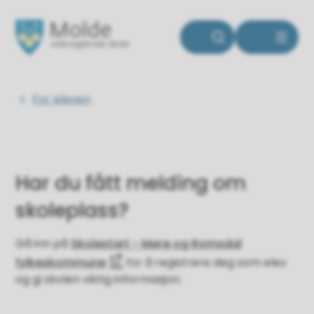
Molde videregående skole
Du er her:
For eleven
Har du fått melding om
skoleplass?
Gå inn på
Skolestart - Møre og Romsdal
fylkeskommune
for å registrere deg som elev
og gi skolen viktig informasjon.