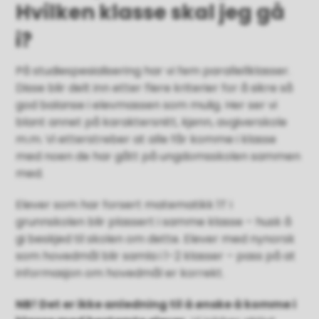
Hvilken klasse skal jeg gå
i?
På studiespesialisering har vi fem parallellklasser.
Disse blir delt inn etter flere kriterier for å sikre så
god balanse i elevmassen som mulig. Her ser vi
blant annet på karaktersnitt, kjønn, avgiverskole
m.m. Vi etterstreber at alle får komme i klasse
med noen de har gått på ungdomsskolen sammen
med.
Elever som har forsert matematikk 1T i
grunnskolen blir plassert i samme klasse – husk å
gi beskjed til skolen om dette. Elever med nynorsk
som hovedmål blir samla i 1-2 klasser – pass på at
informasjon om hovedmål er korrekt.
NB! Det er ikke anledning til å ønske å komme i